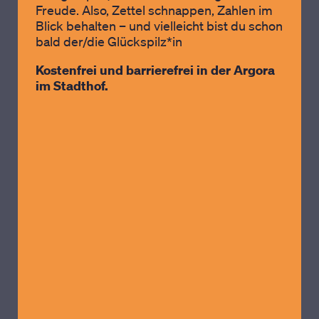
Freude. Also, Zettel schnappen, Zahlen im
Blick behalten – und vielleicht bist du schon
bald der/die Glückspilz*in
Kostenfrei und barrierefrei in der Argora
im Stadthof.
DEMOKRATIEKIOSK IM STADTHOF
HANAU
Donnerstag, 13. August,
14:00 - 18:00 Uhr
Eintritt frei!
Wo: EG Stadthof