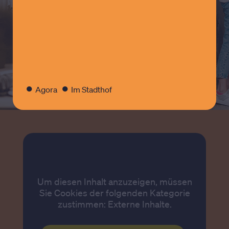
aber auch unter der Woche, wird im
Rahmen der Kampagne „Gude Hanau“
etwas Besonders geboten. Überzeugt
Euch selbst.
ZUR WEBSITE
●
●
Agora
Im Stadthof
Um diesen Inhalt anzuzeigen, müssen
Sie Cookies der folgenden Kategorie
zustimmen: Externe Inhalte.