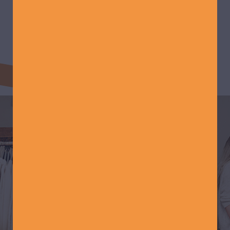
MEHR LADEN
GUDE HANAU
Runter vom Sofa, rein in die Stadt.
Hanau ist lebendig, vielfältig und
zukunftsfähig. Die Attraktivität der
Stadt strahlt weit in das Rhein-Main-
Gebiet ein. An jedem Wochenende,