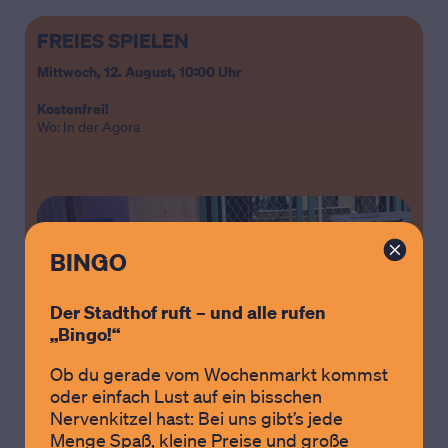
FREIES SPIELEN
Mittwoch, 12. August,
10:00 Uhr
Kostenfrei!
Wo: In der Agora
BINGO
Der Stadthof ruft – und alle rufen
„Bingo!“
Ob du gerade vom Wochenmarkt kommst
oder einfach Lust auf ein bisschen
Nervenkitzel hast: Bei uns gibt’s jede
Menge Spaß, kleine Preise und große