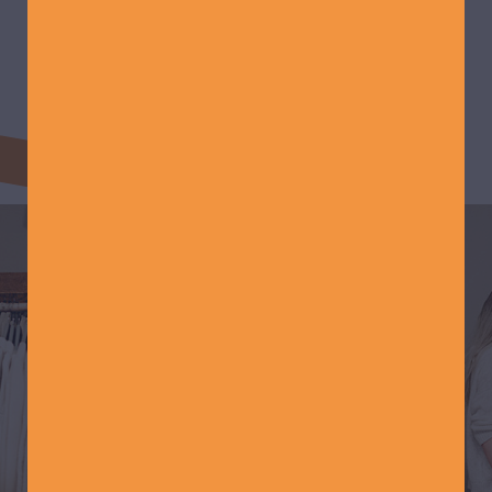
MEHR LADEN
GUDE HANAU
Runter vom Sofa, rein in die Stadt.
Hanau ist lebendig, vielfältig und
zukunftsfähig. Die Attraktivität der
Stadt strahlt weit in das Rhein-Main-
Gebiet ein. An jedem Wochenende,