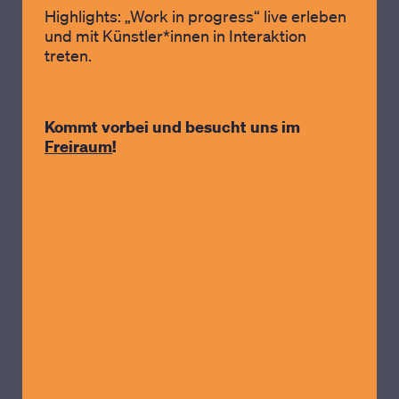
Highlights: „Work in progress“ live erleben
und mit Künstler*innen in Interaktion
treten.
Kommt vorbei und besucht uns im
Freiraum
!
FREIES SPIELEN
Mittwoch, 12. August,
10:00 Uhr
Kostenfrei!
Wo: In der Agora