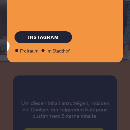
aber auch unter der Woche, wird im
Rahmen der Kampagne „Gude Hanau“
etwas Besonders geboten. Überzeugt
Euch selbst.
ZUR WEBSITE
INSTAGRAM
●
●
Freiraum
Im Stadthof
Um diesen Inhalt anzuzeigen, müssen
Sie Cookies der folgenden Kategorie
zustimmen: Externe Inhalte.