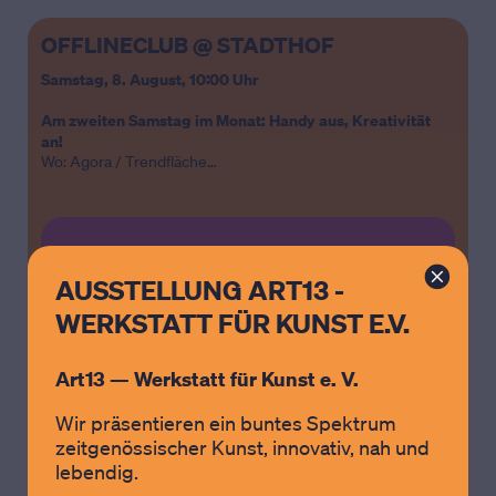
OFFLINECLUB @ STADTHOF
Samstag, 8. August,
10:00 Uhr
Am zweiten Samstag im Monat: Handy aus, Kreativität
an!
Wo: Agora / Trendfläche
AUSSTELLUNG ART13 -
WERKSTATT FÜR KUNST E.V.
Art13 — Werkstatt für Kunst e. V.
Wir präsentieren ein buntes Spektrum
zeitgenössischer Kunst, innovativ, nah und
lebendig.