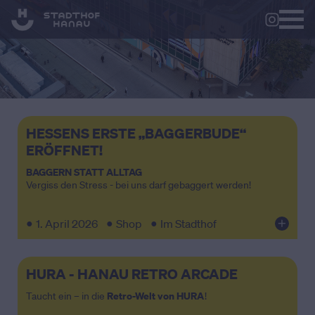
HESSENS ERSTE „BAGGERBUDE“
ERÖFFNET!
BAGGERN STATT ALLTAG
Vergiss den Stress - bei uns darf gebaggert werden!
●
●
●
1. April 2026
Shop
Im Stadthof
HURA - HANAU RETRO ARCADE
Retro-Welt von HURA
Taucht ein – in die
!