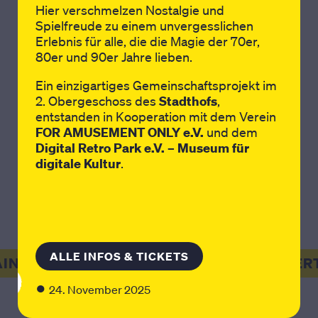
Hier verschmelzen Nostalgie und
Spielfreude zu einem unvergesslichen
Erlebnis für alle, die die Magie der 70er,
80er und 90er Jahre lieben.
Um diesen Inhalt anzuzeigen, müssen
Sie Cookies der folgenden Kategorie
Ein einzigartiges Gemeinschaftsprojekt im
zustimmen: Externe Inhalte.
2. Obergeschoss des
Stadthofs
,
entstanden in Kooperation mit dem Verein
FOR AMUSEMENT ONLY e.V.
und dem
ERLAUBE EXTERNE INHALTE
Digital Retro Park e.V. – Museum für
digitale Kultur
.
ALLE INFOS & TICKETS
AINMENT
SHOPPING, KULINARIK, ENTER
●
24. November 2025